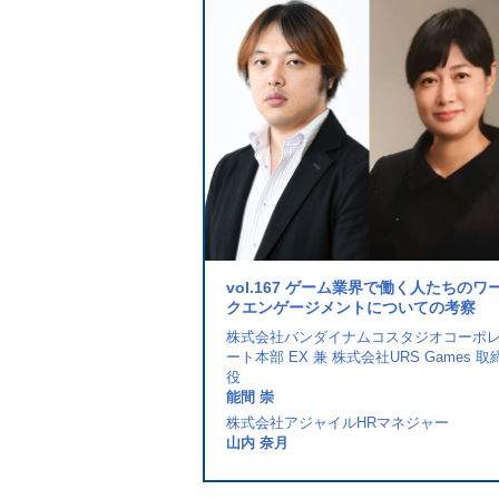
フトが実施する新入社員研修に
vol.167 ゲーム業界で働く人たちのワ
進の取組み
クエンゲージメントについての考察
人事部 労務厚生担当課長
株式会社バンダイナムコスタジオコーポ
ート本部 EX 兼 株式会社URS Games 取
役
age代表取締役社長
能間 崇
株式会社アジャイルHRマネジャー
山内 奈月