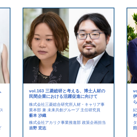
入
vol.163 三菱総研と考える、博士人材の
v
民間企業における活躍促進に向けて
株式会社三菱総合研究所人材・キャリア事
ネス
業本部 兼 未来共創グループ 主任研究員
紀
薮本 沙織
村
株式会社アカリク事業推進部 政策企画担当
タ
ダ
吉野 宏志
田