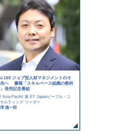
ol.165 ジョブ型人材マネジメントのそ
vol.161 アメリカ合衆
の先へ 書籍「スキルベース組織の教科
InvescoProduct Owner, Ad
書」発売記念番組
Compensation HR Digital
Y Asia-Pacific 兼 EY Japanピープル・コ
Max Matsuura
サルティング リーダー
澤 慎一郎