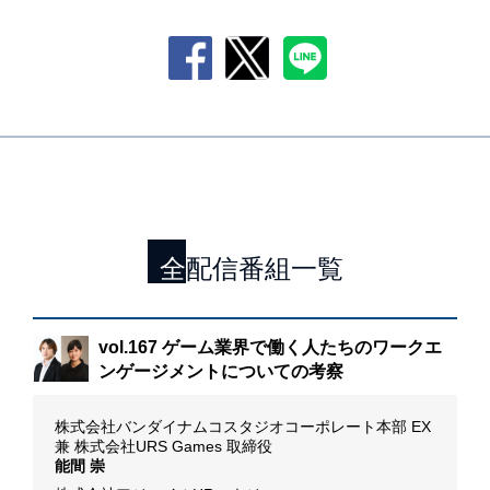
全配信番組一覧
「カ
vol.167 ゲーム業界で働く人たちのワークエ
ム
ンゲージメントについての考察
I
株式会社バンダイナムコスタジオコーポレート本部 EX
D
兼 株式会社URS Games 取締役
M
能間 崇