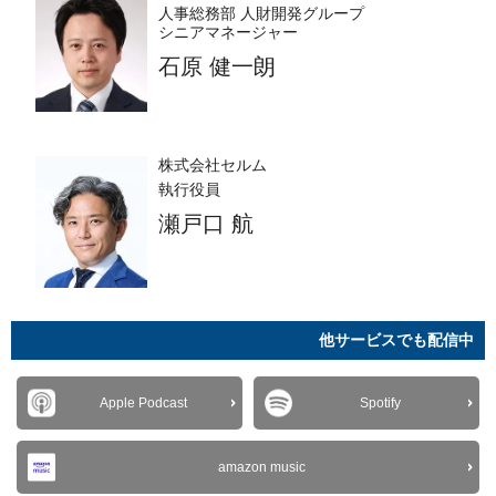
人事総務部 人財開発グループ
シニアマネージャー
石原 健一朗
株式会社セルム
執行役員
瀬戸口 航
他サービスでも配信中
Apple Podcast
Spotify
amazon music