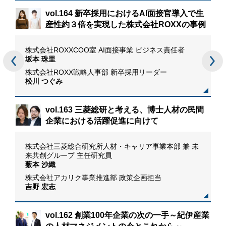
vol.164 新卒採用におけるAI面接官導入で生
産性約３倍を実現した株式会社ROXXの事例
場記
株式会社ROXXCOO室 AI面接事業 ビジネス責任者
リー
坂本 珠里
株式会社ROXX戦略人事部 新卒採用リーダー
松川 つぐみ
リ
vol.163 三菱総研と考える、博士人材の民間
企業における活躍促進に向けて
株式会社三菱総合研究所人材・キャリア事業本部 兼 未
来共創グループ 主任研究員
薮本 沙織
株式会社アカリク事業推進部 政策企画担当
吉野 宏志
vol.162 創業100年企業の次の一手～紀伊産業