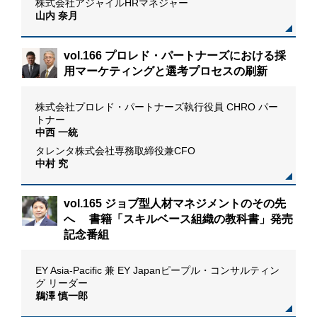
株式会社アジャイルHRマネジャー
山内 奈月
vol.166 プロレド・パートナーズにおける採
用マーケティングと選考プロセスの刷新
た新
株式会社プロレド・パートナーズ執行役員 CHRO パー
トナー
中西 一統
タレンタ株式会社専務取締役兼CFO
中村 究
vol.165 ジョブ型人材マネジメントのその先
へ 書籍「スキルベース組織の教科書」発売
記念番組
おけ
EY Asia-Pacific 兼 EY Japanピープル・コンサルティン
グ リーダー
鵜澤 慎一郎