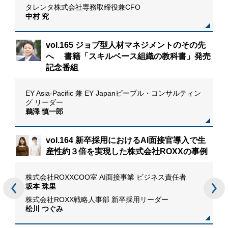
タレンタ株式会社専務取締役兼CFO
中村 究
vol.165 ジョブ型人材マネジメントのその先
へ 書籍「スキルベース組織の教科書」発売
記念番組
おけ
EY Asia-Pacific 兼 EY Japanピープル・コンサルティン
グ リーダー
鵜澤 慎一郎
vol.164 新卒採用におけるAI面接官導入で生
産性約３倍を実現した株式会社ROXXの事例
場記
株式会社ROXXCOO室 AI面接事業 ビジネス責任者
リー
坂本 珠里
株式会社ROXX戦略人事部 新卒採用リーダー
松川 つぐみ