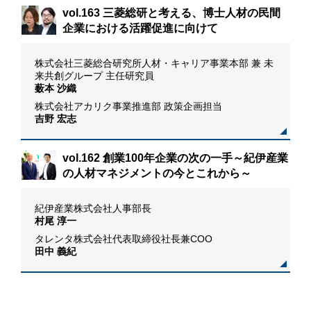
リ
vol.163 三菱総研と考える、博士人材の民間
企業における活躍促進に向けて
株式会社三菱総合研究所人材・キャリア事業本部 兼 未
来共創グループ 主任研究員
薮本 沙織
株式会社アカリク事業推進部 政策企画担当
吉野 宏志
vol.162 創業100年企業の次の一手～紀伊産業
の人材マネジメントの今とこれから～
紀伊産業株式会社人事部長
村尾 淳一
タレンタ株式会社代表取締役社長兼COO
田中 義紀