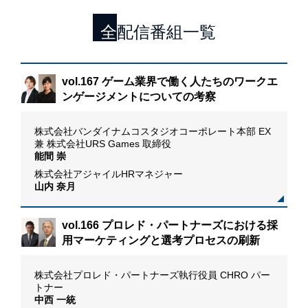
全配信番組一覧
「カ
vol.167 ゲーム業界で働く人たちのワークエ
ム
ンゲージメントについての考察
I
株式会社バンダイナムコスタジオコーポレート本部 EX
D
兼 株式会社URS Games 取締役
M
能間 崇
株式会社アジャイルHRマネジャー
山内 奈月
vol.166 プロレド・パートナーズにおける採
用マーケティングと選考プロセスの刷新
た新
株式会社プロレド・パートナーズ執行役員 CHRO パー
トナー
中西 一統