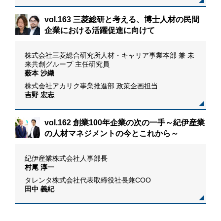
リ
vol.163 三菱総研と考える、博士人材の民間
企業における活躍促進に向けて
株式会社三菱総合研究所人材・キャリア事業本部 兼 未
来共創グループ 主任研究員
薮本 沙織
株式会社アカリク事業推進部 政策企画担当
吉野 宏志
vol.162 創業100年企業の次の一手～紀伊産業
の人材マネジメントの今とこれから～
紀伊産業株式会社人事部長
村尾 淳一
タレンタ株式会社代表取締役社長兼COO
田中 義紀