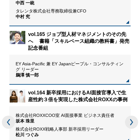
中西 一統
タレンタ株式会社専務取締役兼CFO
中村 究
vol.165 ジョブ型人材マネジメントのその先
へ 書籍「スキルベース組織の教科書」発売
記念番組
おけ
EY Asia-Pacific 兼 EY Japanピープル・コンサルティン
グ リーダー
鵜澤 慎一郎
vol.164 新卒採用におけるAI面接官導入で生
産性約３倍を実現した株式会社ROXXの事例
場記
株式会社ROXXCOO室 AI面接事業 ビジネス責任者
リー
坂本 珠里
株式会社ROXX戦略人事部 新卒採用リーダー
松川 つぐみ