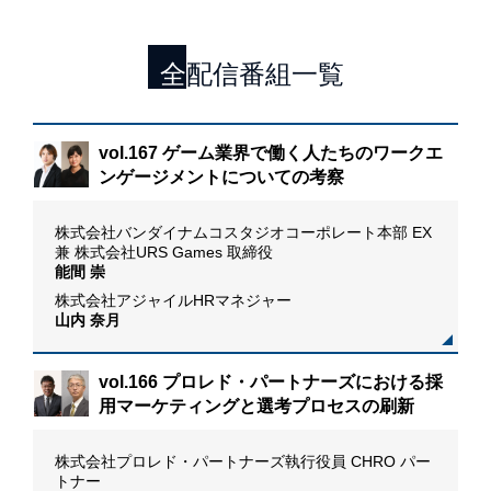
全配信番組一覧
「カ
vol.167 ゲーム業界で働く人たちのワークエ
ム
ンゲージメントについての考察
I
株式会社バンダイナムコスタジオコーポレート本部 EX
D
兼 株式会社URS Games 取締役
M
能間 崇
株式会社アジャイルHRマネジャー
山内 奈月
vol.166 プロレド・パートナーズにおける採
用マーケティングと選考プロセスの刷新
た新
株式会社プロレド・パートナーズ執行役員 CHRO パー
トナー