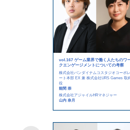
フトが実施する新入社員研修に
vol.167 ゲーム業界で働く人たちのワ
進の取組み
クエンゲージメントについての考察
人事部 労務厚生担当課長
株式会社バンダイナムコスタジオコーポ
ート本部 EX 兼 株式会社URS Games 取
役
age代表取締役社長
能間 崇
株式会社アジャイルHRマネジャー
山内 奈月