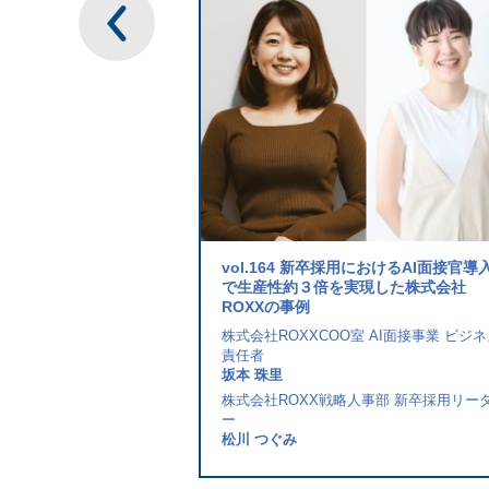
vol.164 新卒採用におけるAI面接官導
で生産性約３倍を実現した株式会社
ROXXの事例
株式会社ROXXCOO室 AI面接事業 ビジ
責任者
坂本 珠里
株式会社ROXX戦略人事部 新卒採用リー
ー
松川 つぐみ