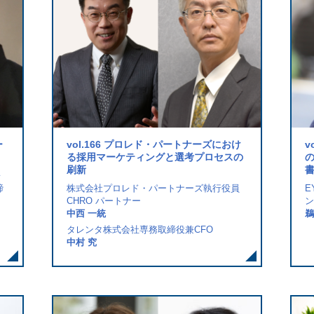
ー
vol.166 プロレド・パートナーズにおけ
v
る採用マーケティングと選考プロセスの
刷新
レ
締
株式会社プロレド・パートナーズ執行役員
E
CHRO パートナー
ン
中西 一統
鵜
タレンタ株式会社専務取締役兼CFO
中村 究