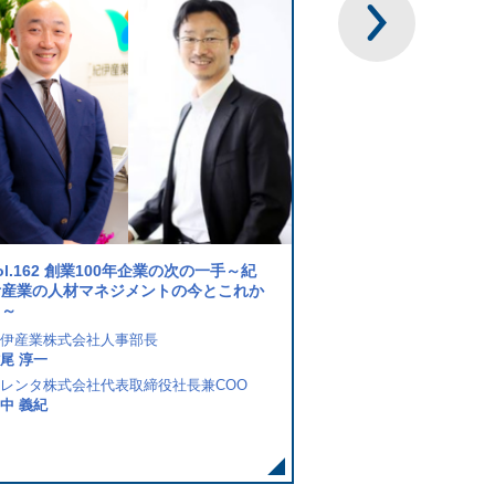
vol.158 生成AIを活用
り組みと今後の展望
ol.162 創業100年企業の次の一手～紀
タレンタ株式会社カスタマ
伊産業の人材マネジメントの今とこれか
ージャー
ら～
仲野 祐貴
伊産業株式会社人事部長
タレンタ株式会社カスタマ
尾 淳一
当麻 拓己
レンタ株式会社代表取締役社長兼COO
中 義紀