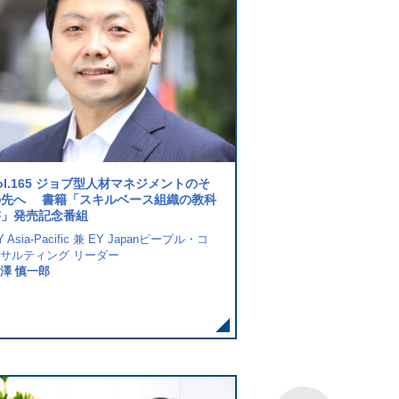
ol.165 ジョブ型人材マネジメントのそ
vol.161 アメリカ合衆
の先へ 書籍「スキルベース組織の教科
InvescoProduct Owner, Ad
書」発売記念番組
Compensation HR Digital
Y Asia-Pacific 兼 EY Japanピープル・コ
Max Matsuura
サルティング リーダー
澤 慎一郎