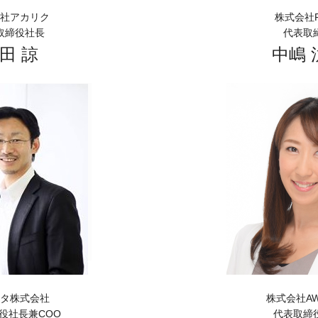
社アカリク
株式会社R
取締役社長
代表取
田 諒
中嶋 
タ株式会社
株式会社AW 
役社長兼COO
代表取締