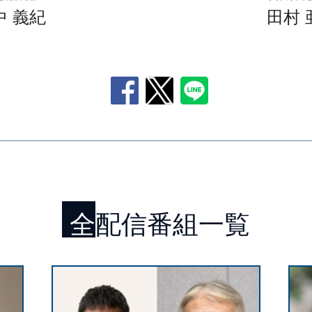
中 義紀
田村 
全配信番組一覧