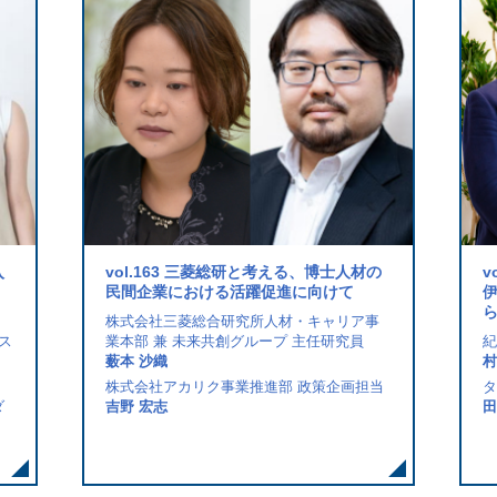
入
vol.163 三菱総研と考える、博士人材の
v
民間企業における活躍促進に向けて
株式会社三菱総合研究所人材・キャリア事
ネス
業本部 兼 未来共創グループ 主任研究員
紀
薮本 沙織
村
株式会社アカリク事業推進部 政策企画担当
タ
ダ
吉野 宏志
田