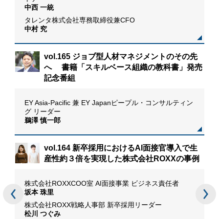
中西 一統
タレンタ株式会社専務取締役兼CFO
中村 究
vol.165 ジョブ型人材マネジメントのその先
へ 書籍「スキルベース組織の教科書」発売
記念番組
おけ
EY Asia-Pacific 兼 EY Japanピープル・コンサルティン
グ リーダー
鵜澤 慎一郎
vol.164 新卒採用におけるAI面接官導入で生
産性約３倍を実現した株式会社ROXXの事例
場記
株式会社ROXXCOO室 AI面接事業 ビジネス責任者
リー
坂本 珠里
株式会社ROXX戦略人事部 新卒採用リーダー
松川 つぐみ