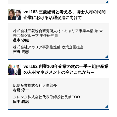
リ
vol.163 三菱総研と考える、博士人材の民間
企業における活躍促進に向けて
株式会社三菱総合研究所人材・キャリア事業本部 兼 未
来共創グループ 主任研究員
薮本 沙織
株式会社アカリク事業推進部 政策企画担当
吉野 宏志
vol.162 創業100年企業の次の一手～紀伊産業
の人材マネジメントの今とこれから～
紀伊産業株式会社人事部長
村尾 淳一
タレンタ株式会社代表取締役社長兼COO
田中 義紀