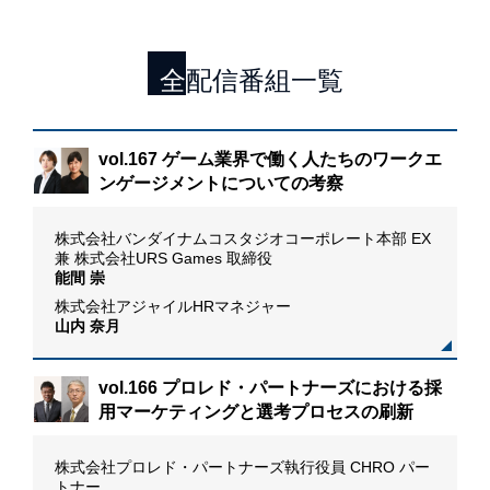
全配信番組一覧
「カ
vol.167 ゲーム業界で働く人たちのワークエ
ム
ンゲージメントについての考察
I
株式会社バンダイナムコスタジオコーポレート本部 EX
D
兼 株式会社URS Games 取締役
M
能間 崇
株式会社アジャイルHRマネジャー
山内 奈月
vol.166 プロレド・パートナーズにおける採
用マーケティングと選考プロセスの刷新
た新
株式会社プロレド・パートナーズ執行役員 CHRO パー
トナー