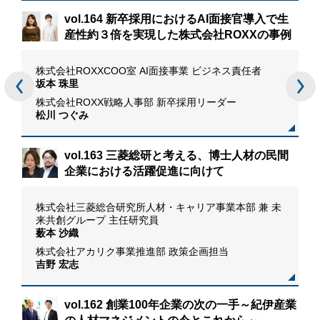
vol.164 新卒採用におけるAI面接官導入で生
産性約３倍を実現した株式会社ROXXの事例
場記
株式会社ROXXCOO室 AI面接事業 ビジネス責任者
リー
坂本 珠里
株式会社ROXX戦略人事部 新卒採用リーダー
松川 つぐみ
リ
vol.163 三菱総研と考える、博士人材の民間
企業における活躍促進に向けて
株式会社三菱総合研究所人材・キャリア事業本部 兼 未
来共創グループ 主任研究員
薮本 沙織
株式会社アカリク事業推進部 政策企画担当
吉野 宏志
vol.162 創業100年企業の次の一手～紀伊産業