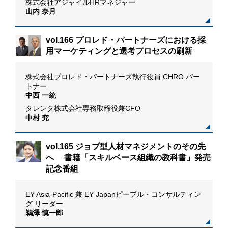
株式会社アジャイルHRマネジャー
山内 奈月
vol.166 プロレド・パートナーズにおける採
用マーケティングと選考プロセスの刷新
た新
株式会社プロレド・パートナーズ執行役員 CHRO パー
トナー
中西 一統
タレンタ株式会社専務取締役兼CFO
中村 究
vol.165 ジョブ型人材マネジメントのその先
へ 書籍「スキルベース組織の教科書」発売
記念番組
おけ
EY Asia-Pacific 兼 EY Japanピープル・コンサルティン
グ リーダー
鵜澤 慎一郎