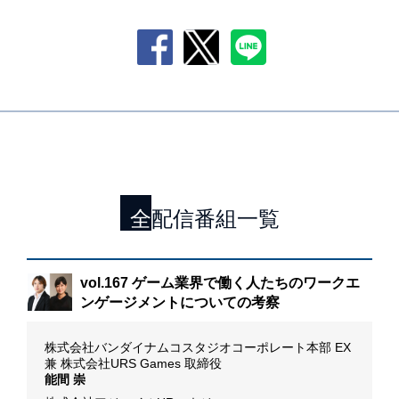
全配信番組一覧
「カ
vol.167 ゲーム業界で働く人たちのワークエ
ム
ンゲージメントについての考察
I
株式会社バンダイナムコスタジオコーポレート本部 EX
D
兼 株式会社URS Games 取締役
M
能間 崇