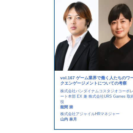
フトが実施する新入社員研修に
vol.167 ゲーム業界で働く人たちのワ
進の取組み
クエンゲージメントについての考察
人事部 労務厚生担当課長
株式会社バンダイナムコスタジオコーポ
ート本部 EX 兼 株式会社URS Games 取
役
age代表取締役社長
能間 崇
株式会社アジャイルHRマネジャー
山内 奈月