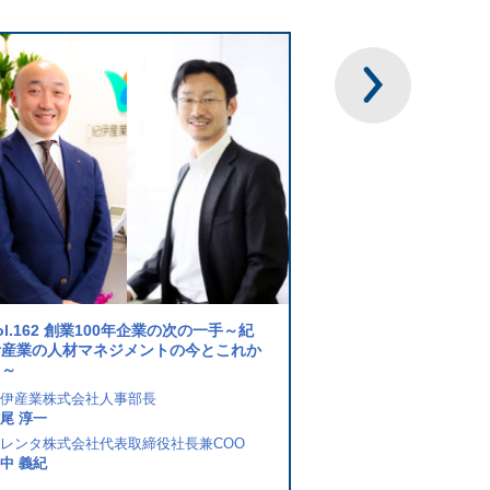
vol.158 生成AIを活用
り組みと今後の展望
ol.162 創業100年企業の次の一手～紀
タレンタ株式会社カスタマ
伊産業の人材マネジメントの今とこれか
ージャー
ら～
仲野 祐貴
伊産業株式会社人事部長
タレンタ株式会社カスタマ
尾 淳一
当麻 拓己
レンタ株式会社代表取締役社長兼COO
中 義紀