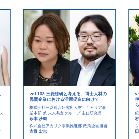
入
vol.163 三菱総研と考える、博士人材の
v
民間企業における活躍促進に向けて
株式会社三菱総合研究所人材・キャリア事
ネス
業本部 兼 未来共創グループ 主任研究員
紀
薮本 沙織
村
株式会社アカリク事業推進部 政策企画担当
タ
ダ
吉野 宏志
田