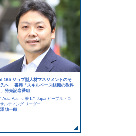
ol.165 ジョブ型人材マネジメントのそ
vol.161 アメリカ合衆
の先へ 書籍「スキルベース組織の教科
InvescoProduct Owner, Ad
書」発売記念番組
Compensation HR Digital
Y Asia-Pacific 兼 EY Japanピープル・コ
Max Matsuura
サルティング リーダー
澤 慎一郎