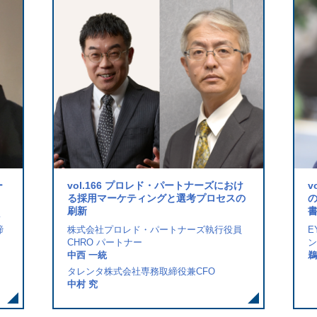
ー
vol.166 プロレド・パートナーズにおけ
v
る採用マーケティングと選考プロセスの
刷新
レ
締
株式会社プロレド・パートナーズ執行役員
E
CHRO パートナー
ン
中西 一統
鵜
タレンタ株式会社専務取締役兼CFO
中村 究