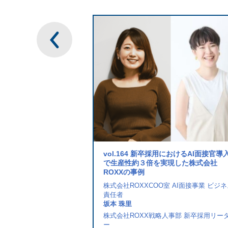
vol.164 新卒採用におけるAI面接官導
で生産性約３倍を実現した株式会社
ROXXの事例
株式会社ROXXCOO室 AI面接事業 ビジ
責任者
坂本 珠里
株式会社ROXX戦略人事部 新卒採用リー
ー